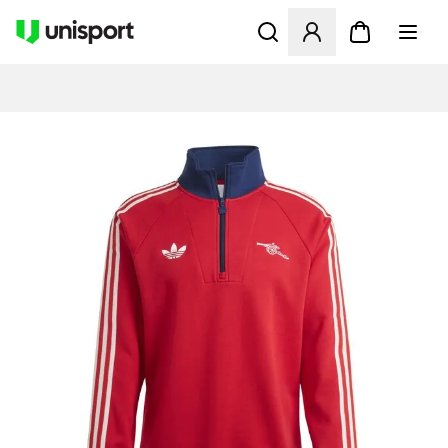
Åpner en Modal for å logge 