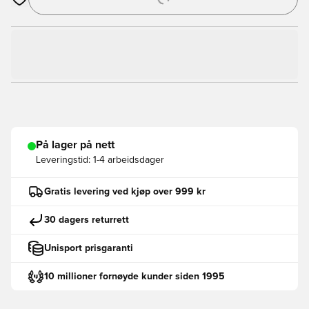
Åpner en Modal for å logge inn eller registrere deg som med
På lager på nett
Leveringstid:
1-4 arbeidsdager
Gratis levering ved kjøp over 999 kr
30 dagers returrett
Unisport prisgaranti
10 millioner fornøyde kunder siden 1995