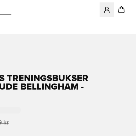
Åpner en Modal f
S TRENINGSBUKSER
JUDE BELLINGHAM -
 kr