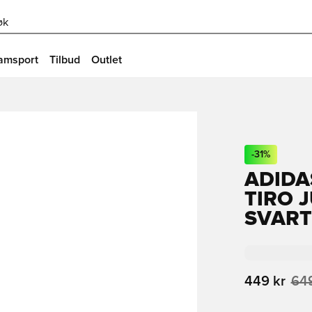
øk
amsport
Tilbud
Outlet
-
31
%
ADIDA
TIRO 
SVART
449 kr
649