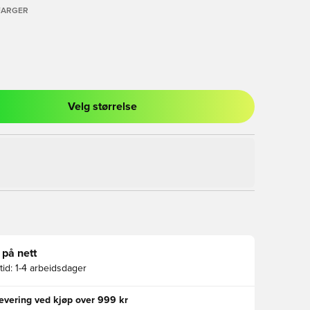
FARGER
Velg størrelse
l for å logge inn eller registrere deg som medlem
 på nett
id:
1-4 arbeidsdager
levering ved kjøp over 999 kr