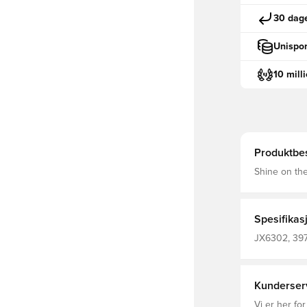
30 dage
Unispor
10 mill
Produktbes
Shine on the
football gem
are designe
workouts. A
focused and
Spesifikas
your football inspiration. Regula
closure Main
JX6302, 3971
100% Polyes
Lang
Kunderser
Vi er her for