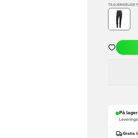
TILGJENGELIGE 
Åpner en Moda
På lager
Leveringst
Gratis 