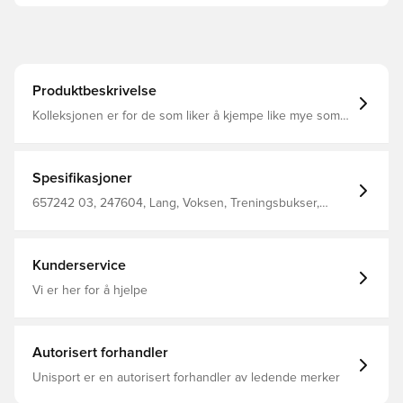
Produktbeskrivelse
Kolleksjonen er for de som liker å kjempe like mye som
de liker å vinne. Designet med kvalitetsmaterialer slik at
du kan prestere på banen.
Spesifikasjoner
657242 03, 247604, Lang, Voksen, Treningsbukser,
Menn, PUMA, Sort, Unisex Pants 100%Polyester Recycled
(Knitted)
Kunderservice
Vi er her for å hjelpe
Autorisert forhandler
Unisport er en autorisert forhandler av ledende merker