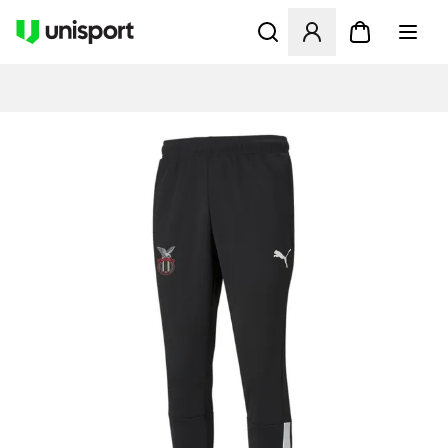
Åpner en Modal for å logge 