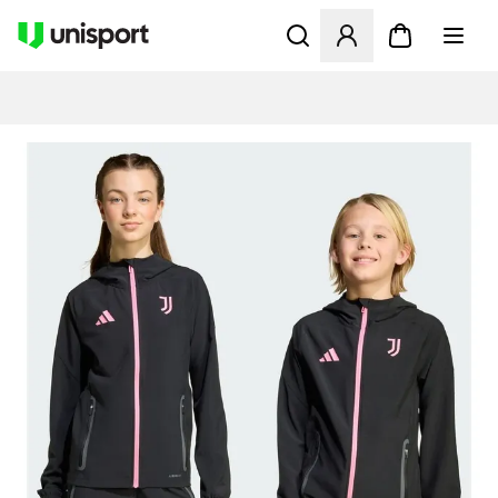
Åpner en Modal for å logge 