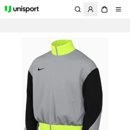
Åpner en Modal for å logge 