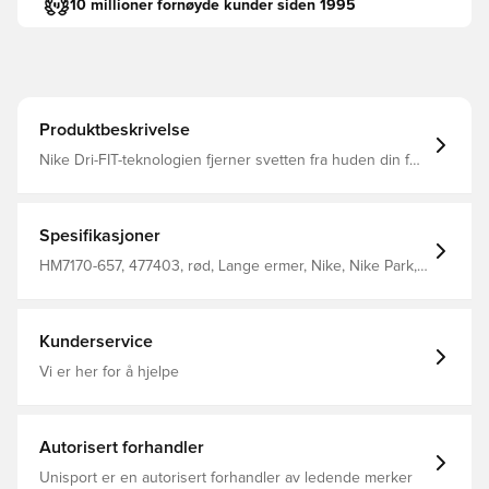
10 millioner fornøyde kunder siden 1995
Produktbeskrivelse
Nike Dri-FIT-teknologien fjerner svetten fra huden din for
raskere fordampning, slik at du holder deg tørr og
komfortabel Slank passform Laget av: 100% polyester.
Spesifikasjoner
HM7170-657, 477403, rød, Lange ermer, Nike, Nike Park,
Treningsgenser, 100% Polyester, Barn, Menn, Damer
Kunderservice
Vi er her for å hjelpe
Autorisert forhandler
Unisport er en autorisert forhandler av ledende merker