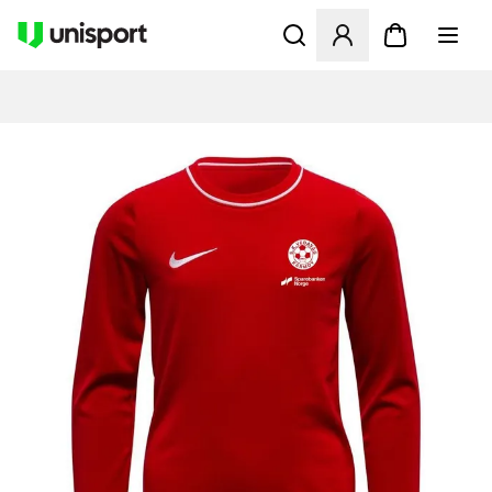
Åpner en Modal for å logge 