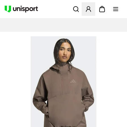
Åpner en Modal for å logge 