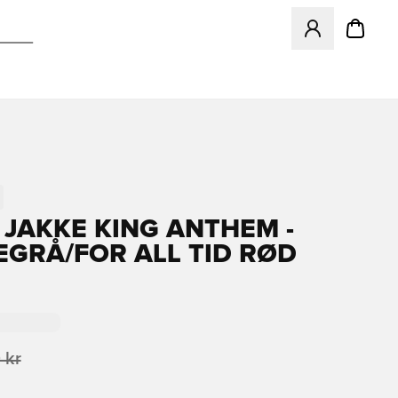
Åpner en Modal f
 JAKKE KING ANTHEM -
GRÅ/FOR ALL TID RØD
 kr