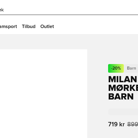
øk
amsport
Tilbud
Outlet
-
20
%
Barn
MILAN
MØRKE
BARN
719 kr
899