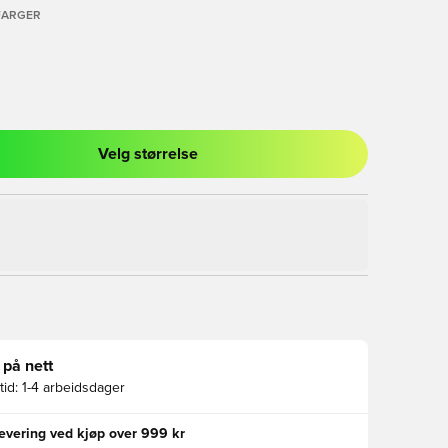
FARGER
Velg størrelse
l for å logge inn eller registrere deg som medlem
 på nett
id:
1-4 arbeidsdager
levering ved kjøp over 999 kr