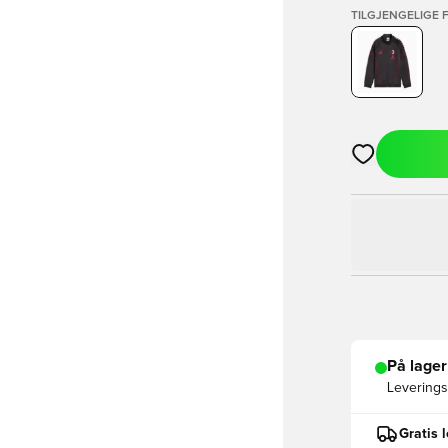
TILGJENGELIGE 
Åpner en Moda
På lager
Leveringst
Gratis 