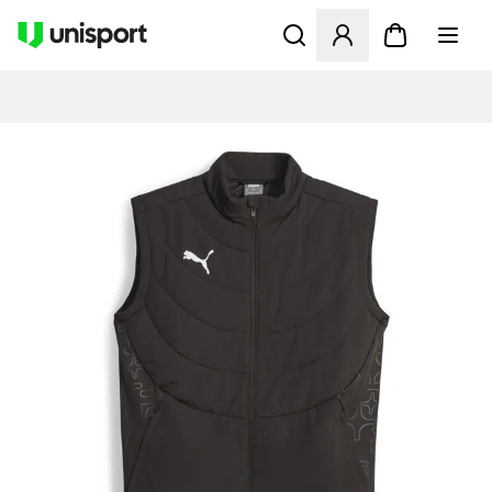
Åpner en Modal for å logge 