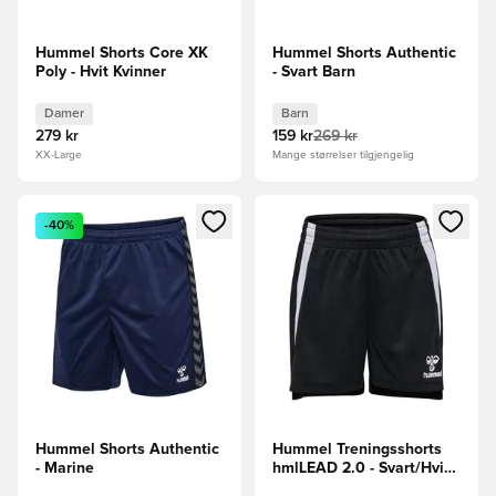
Hummel Shorts Core XK
Hummel Shorts Authentic
Poly - Hvit Kvinner
- Svart Barn
Damer
Barn
279 kr
159 kr
269 kr
XX-Large
Mange størrelser tilgjengelig
Åpner en Modal for å logge inn eller registrere deg som me
Åpner en Modal for å logge in
-40%
Hummel Shorts Authentic
Hummel Treningsshorts
- Marine
hmlLEAD 2.0 - Svart/Hvit
Barn