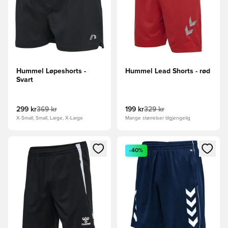
Hummel Løpeshorts -
Hummel Lead Shorts - rød
Svart
299 kr
369 kr
199 kr
329 kr
X-Small, Small, Large, X-Large
Mange størrelser tilgjengelig
Åpner en Modal for å logge inn eller registrere deg som me
Åpner en Modal for å logge in
-40%