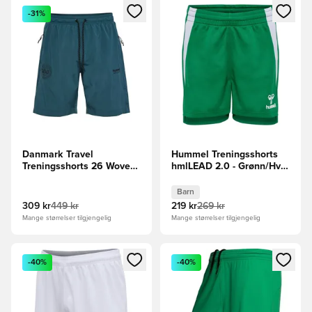
Åpner en Modal for å logge inn eller registrere deg som me
Åpner en Modal for å logge in
-31%
Danmark Travel
Hummel Treningsshorts
Treningsshorts 26 Woven
hmlLEAD 2.0 - Grønn/Hvit
- turkis
Barn
Barn
309 kr
449 kr
219 kr
269 kr
Mange størrelser tilgjengelig
Mange størrelser tilgjengelig
Åpner en Modal for å logge inn eller registrere deg som me
Åpner en Modal for å logge in
-40%
-40%