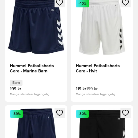
Åpner en Modal for å logge inn eller registrere deg som me
Åpner en Modal for å logge in
-40%
Hummel Fotballshorts
Hummel Fotballshorts
Core - Marine Barn
Core - Hvit
Barn
199 kr
119 kr
199 kr
Mange størrelser tilgjengelig
Mange størrelser tilgjengelig
Åpner en Modal for å logge inn eller registrere deg som me
Åpner en Modal for å logge in
-39%
-30%