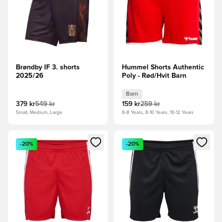
Brøndby IF 3. shorts
Hummel Shorts Authentic
2025/26
Poly - Rød/Hvit Barn
Barn
379 kr
549 kr
159 kr
259 kr
Small, Medium, Large
6-8 Years, 8-10 Years, 10-12 Years
Åpner en Modal for å logge inn eller registrere deg som me
Åpner en Modal for å logge in
-20%
-20%