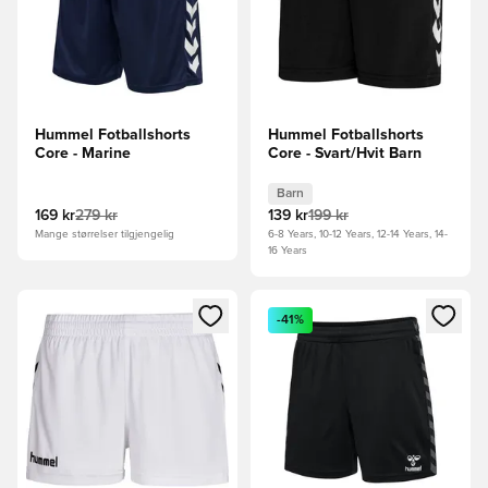
Hummel Fotballshorts
Hummel Fotballshorts
Core - Marine
Core - Svart/Hvit Barn
Barn
169 kr
279 kr
139 kr
199 kr
Mange størrelser tilgjengelig
6-8 Years, 10-12 Years, 12-14 Years, 14-
16 Years
Åpner en Modal for å logge inn eller registrere deg som me
Åpner en Modal for å logge in
-41%