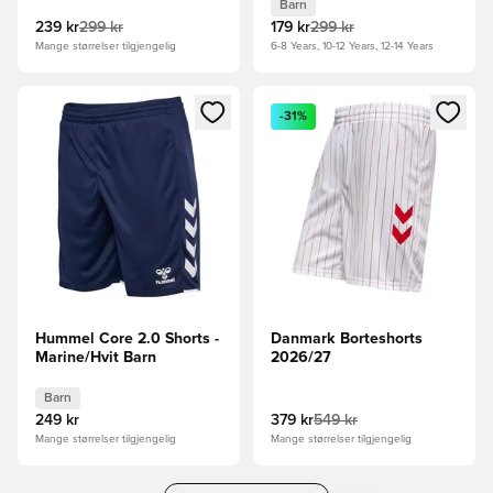
Barn
239 kr
299 kr
179 kr
299 kr
Mange størrelser tilgjengelig
6-8 Years, 10-12 Years, 12-14 Years
Åpner en Modal for å logge inn eller registrere deg som me
Åpner en Modal for å logge in
-31%
Hummel Core 2.0 Shorts -
Danmark Borteshorts
Marine/Hvit Barn
2026/27
Barn
249 kr
379 kr
549 kr
Mange størrelser tilgjengelig
Mange størrelser tilgjengelig