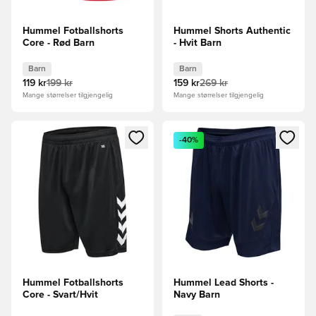
Hummel Fotballshorts
Hummel Shorts Authentic
Core - Rød Barn
- Hvit Barn
Barn
Barn
119 kr
199 kr
159 kr
269 kr
Mange størrelser tilgjengelig
Mange størrelser tilgjengelig
Åpner en Modal for å logge inn eller registrere deg som me
Åpner en Modal for å logge in
-40%
Hummel Fotballshorts
Hummel Lead Shorts -
Core - Svart/Hvit
Navy Barn