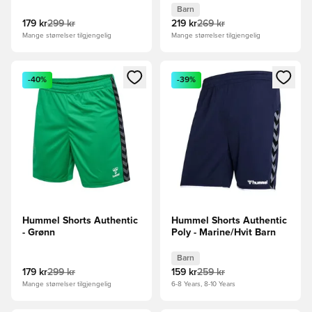
Barn
179 kr
299 kr
219 kr
269 kr
Mange størrelser tilgjengelig
Mange størrelser tilgjengelig
Åpner en Modal for å logge inn eller registrere deg som me
Åpner en Modal for å logge in
-40%
-39%
Hummel Shorts Authentic
Hummel Shorts Authentic
- Grønn
Poly - Marine/Hvit Barn
Barn
179 kr
299 kr
159 kr
259 kr
Mange størrelser tilgjengelig
6-8 Years, 8-10 Years