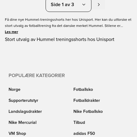
Side 1 av 3
Få dine nye Hummel-treningsshorts her hos Unisport. Her kan du utforske et
stort utvalg av fotballtrening fra det danske merket Hummel. Stilene er
klassiske og originale. Så hvis du ikke har treningsshorts i garderoben din
Les mer
ennå, er dette sjansen din. Bestill din neste treningshorts fra Hummel i dag
Stort utvalg av Hummel treningsshorts hos Unisport
på Unisport. Vi prøver å gi deg en god shoppingopplevelse og rask levering.
POPULÆRE KATEGORIER
Norge
Fotballsko
Supporterutstyr
Fotballdrakter
Landslagsdrakter
Nike Fotballsko
Nike Mercurial
Tilbud
VM Shop
adidas F50