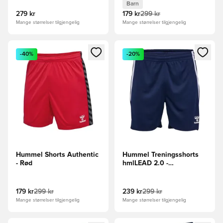
Barn
279 kr
179 kr
299 kr
Mange størrelser tilgjengelig
Mange størrelser tilgjengelig
Åpner en Modal for å logge inn eller registrere deg som me
Åpner en Modal for å logge in
-40%
-20%
Hummel Shorts Authentic
Hummel Treningsshorts
- Rød
hmlLEAD 2.0 -
Marine/Hvit
179 kr
299 kr
239 kr
299 kr
Mange størrelser tilgjengelig
Mange størrelser tilgjengelig