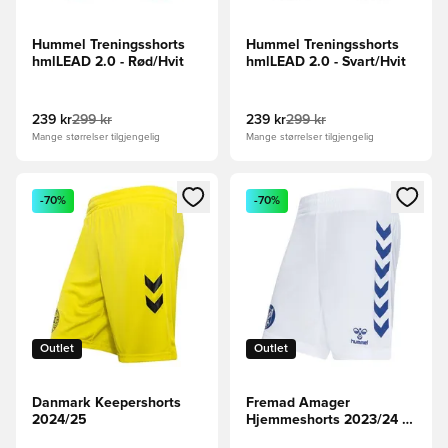
Hummel Treningsshorts
Hummel Treningsshorts
hmlLEAD 2.0 - Rød/Hvit
hmlLEAD 2.0 - Svart/Hvit
239 kr
299 kr
239 kr
299 kr
Mange størrelser tilgjengelig
Mange størrelser tilgjengelig
Åpner en Modal for å logge inn eller registrere deg som me
Åpner en Modal for å logge in
-70%
-70%
Outlet
Outlet
Danmark Keepershorts
Fremad Amager
2024/25
Hjemmeshorts 2023/24 -
Hvit/Blå