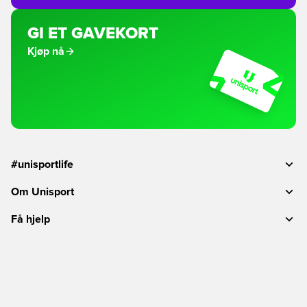
GI ET GAVEKORT
Kjøp nå
#unisportlife
Om Unisport
Få hjelp