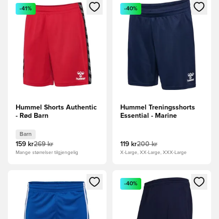
Åpner en Modal for å logge inn eller registrere deg som me
Åpner en Modal for å logge in
-41%
-40%
Hummel Shorts Authentic
Hummel Treningsshorts
- Rød Barn
Essential - Marine
Barn
159 kr
269 kr
119 kr
200 kr
Mange størrelser tilgjengelig
X-Large, XX-Large, XXX-Large
Åpner en Modal for å logge inn eller registrere deg som me
Åpner en Modal for å logge in
-40%