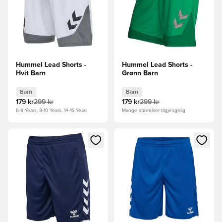
Hummel Lead Shorts -
Hummel Lead Shorts -
Hvit Barn
Grønn Barn
Barn
Barn
179 kr
299 kr
179 kr
299 kr
6-8 Years, 8-10 Years, 14-16 Years
Mange størrelser tilgjengelig
Åpner en Modal for å logge inn eller registrere deg som me
Åpner en Modal for å logge in