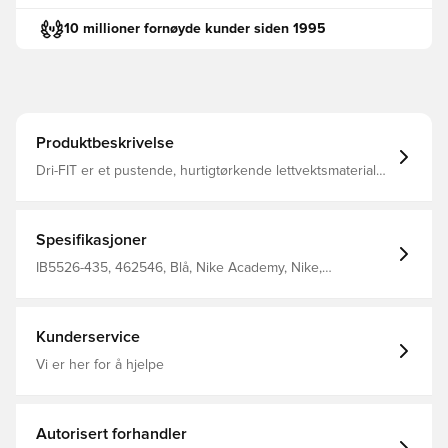
10 millioner fornøyde kunder siden 1995
Produktbeskrivelse
Dri-FIT er et pustende, hurtigtørkende lettvektsmateriale
som transporterer fuktighet bort fra kroppen, og holder
deg tørr, komfortabel og fokusert til enhver tid En
kvartslengde glidelås for oppreist krage Laget av 100%
polyester.
Spesifikasjoner
IB5526-435, 462546, Blå, Nike Academy, Nike,
Treningsoverdel, Lange ermer, 100% Polyester, Menn,
Damer, Barn, VM
Kunderservice
Vi er her for å hjelpe
Autorisert forhandler