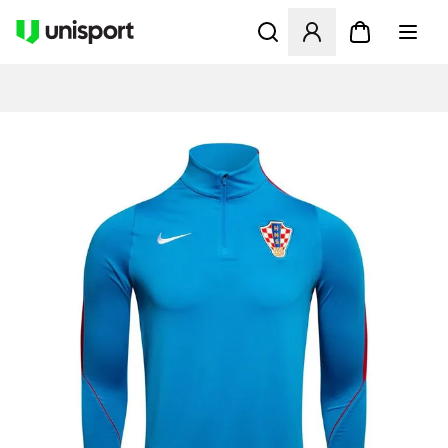
Åpner en Modal for å logge 