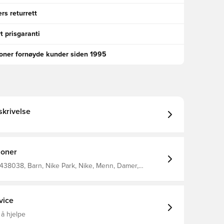
rs returrett
t prisgaranti
ioner fornøyde kunder siden 1995
krivelse
joner
438038, Barn, Nike Park, Nike, Menn, Damer,
rdel, Lange ermer, rød
vice
 å hjelpe