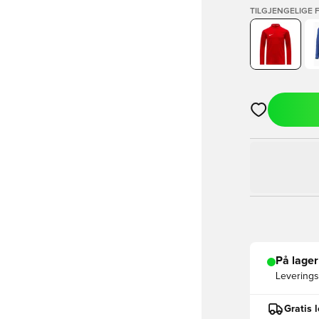
TILGJENGELIGE 
Åpner en Moda
På lager
Leveringst
Gratis 