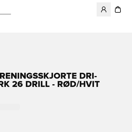
Åpner en Modal f
TRENINGSSKJORTE DRI-
RK 26 DRILL - RØD/HVIT