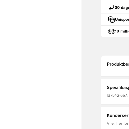
30 dage
Unispor
10 mill
Produktbes
Spesifikas
IB7542-657, 
Treningsove
Kunderser
Vi er her for