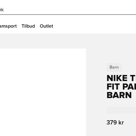
øk
amsport
Tilbud
Outlet
Barn
NIKE 
FIT PA
BARN
379 kr