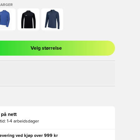
FARGER
Velg størrelse
l for å logge inn eller registrere deg som medlem
 på nett
id:
1-4 arbeidsdager
levering ved kjøp over 999 kr