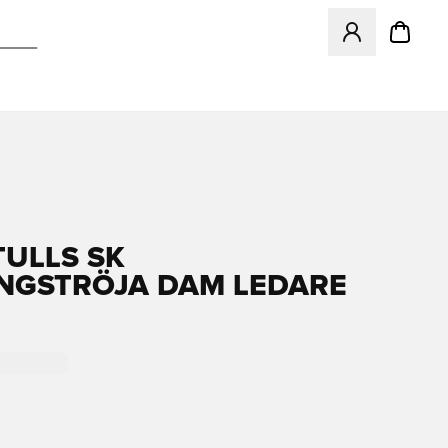
Åpner en Modal f
ULLS SK
NGSTRÖJA DAM LEDARE