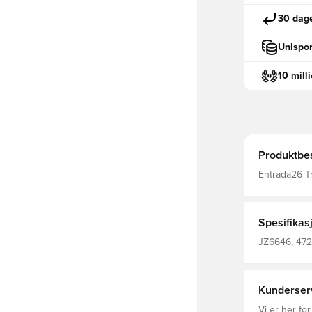
30 dage
Unispor
10 mill
Produktbes
Entrada26 Tra
strømlinjefo
problemfri, 
Climacool-te
følelse, og 
Spesifikas
Dobbeltstrik
glidelåsen la
JZ6646, 4728
resirkulert p
Treningsove
Kunderser
Vi er her for