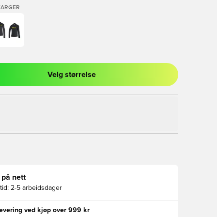
FARGER
Velg størrelse
l for å logge inn eller registrere deg som medlem
 på nett
id:
2-5 arbeidsdager
levering ved kjøp over 999 kr