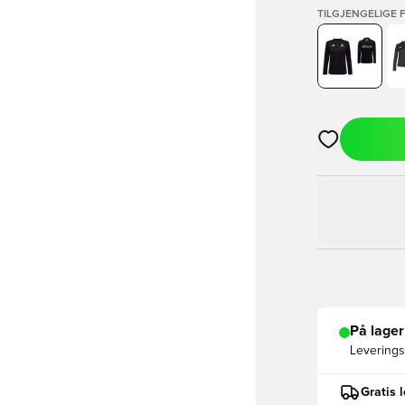
TILGJENGELIGE 
Åpner en Moda
På lager
Leveringst
Gratis 