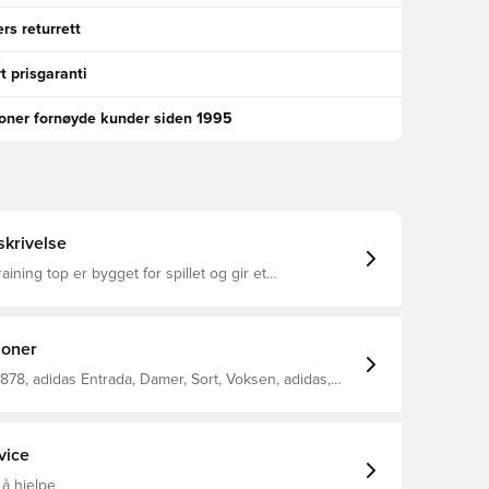
rs returrett
t prisgaranti
ioner fornøyde kunder siden 1995
krivelse
ining top er bygget for spillet og gir et
rmet utseende til hverdagsfotballen Den er slank og
og kombinerer adidas-arv med ytelsesdrevet design
knologien har hurtigtørkende fibre som gir en frisk
holder deg komfortabel selv etter avspark
joner
ket stoff gir varig holdbarhet, mens den halve
r deg justere ventilasjonen etter behov 100%
78, adidas Entrada, Damer, Sort, Voksen, adidas,
olyester
rdel, Lange ermer
vice
 å hjelpe