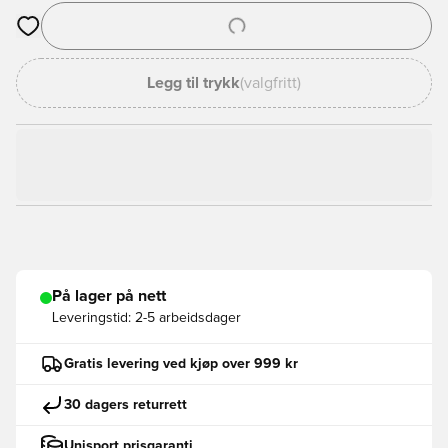
Åpner en Modal for å logge inn eller registrere deg som med
Legg til trykk
(valgfritt)
På lager på nett
Leveringstid:
2-5 arbeidsdager
Gratis levering ved kjøp over 999 kr
30 dagers returrett
Unisport prisgaranti