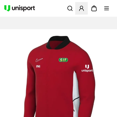
Åpner en Modal for å logge 