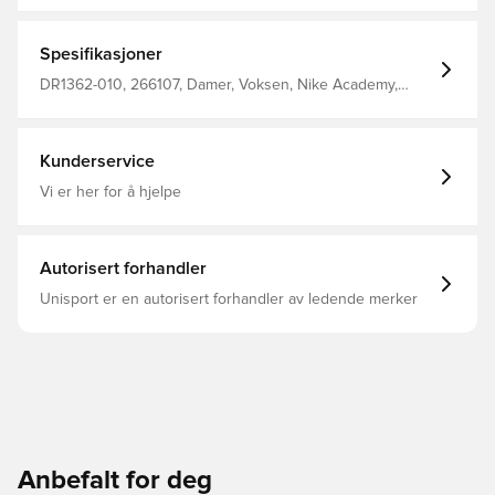
fra huden din for raskere fordampning og hjelper deg å
holde deg tørr og komfortabel Snørebånd i midjen gir
deg en perfekt passform Mesh striper legger til
Spesifikasjoner
pusteevne Laget av 100% polyester.
DR1362-010, 266107, Damer, Voksen, Nike Academy,
Nike, Sort, Treningsshorts, Kort, This Product Is Made
With 100% Recycled Polyester Fibers
Kunderservice
Vi er her for å hjelpe
Autorisert forhandler
Unisport er en autorisert forhandler av ledende merker
Anbefalt for deg