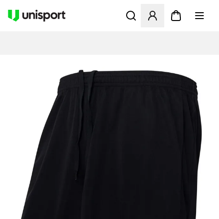
Åpner en Modal for å logge 