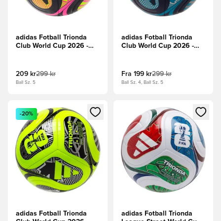
adidas Fotball Trionda
adidas Fotball Trionda
Club World Cup 2026 -
Club World Cup 2026 -
Svart/Sitron/Lucid Pink
Natt Indigo/Sølv Metallisk
209 kr
299 kr
Fra
199 kr
299 kr
Ball Sz. 5
Ball Sz. 4, Ball Sz. 5
Åpner en Modal for å logge inn eller registrere deg som me
Åpner en Modal for å logge in
-20%
adidas Fotball Trionda
adidas Fotball Trionda