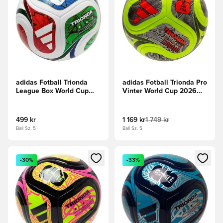
adidas Fotball Trionda
adidas Fotball Trionda Pro
League Box World Cup
Vinter World Cup 2026
2026 -
Matchball -
Hvit/Blå/Rød/Grønn
Sitron/Svart/Sølv
Metallisk
499 kr
1 169 kr
1 749 kr
Ball Sz. 5
Ball Sz. 5
Åpner en Modal for å logge inn eller registrere deg som me
Åpner en Modal for å logge in
-30%
-33%