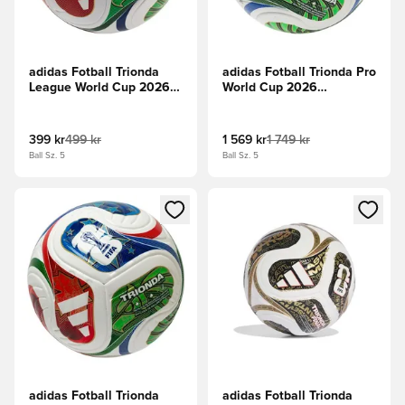
adidas Fotball Trionda
adidas Fotball Trionda Pro
League World Cup 2026 -
World Cup 2026
Hvit/Blå/Rød/Grønn
Matchball -
Hvit/Solblå/Rød/Grønn
399 kr
499 kr
1 569 kr
1 749 kr
Ball Sz. 5
Ball Sz. 5
Åpner en Modal for å logge inn eller registrere deg som me
Åpner en Modal for å logge in
adidas Fotball Trionda
adidas Fotball Trionda