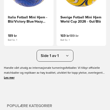
Italia Fotball Mini Hjem -
Sverige Fotball Mini Hjem
Blå/Victory Blue/Hazy
World Cup 2026 - Gul/Blå
Beige
189 kr
169 kr
189 kr
Ball Sz. 1
Ball Sz. 1
Side 1 av 1
Handle vårt utvalg av internasjonale turneringsfotballer. Vi tilbyr offisielle
matchballer og replikaer av høy kvalitet, utviklet for topp ytelse, overlegent
grep og presisjon på alle underlag. Utforsk et utvalg av størrelser og stiler
Les mer
som oppfyller profesjonelle standarder til alle kamper.
POPULÆRE KATEGORIER