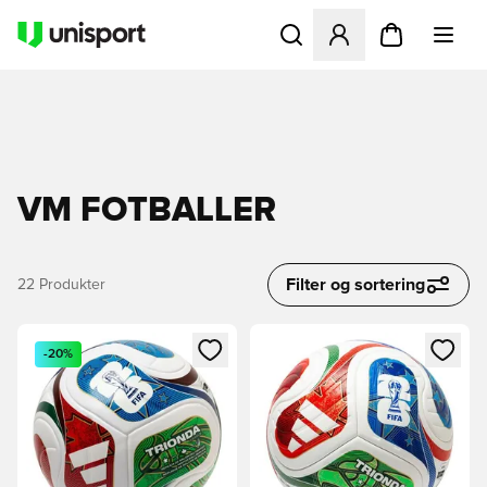
Åpner en Modal for å logge 
VM FOTBALLER
Filter og sortering
22
Produkter
Åpner en Modal for å logge inn eller registrere deg som me
Åpner en Modal for å logge in
-20%