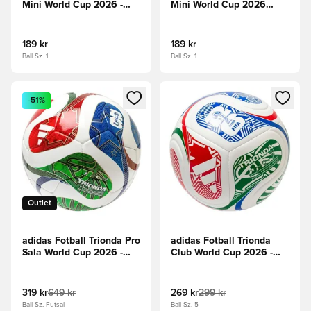
Mini World Cup 2026 -
Mini World Cup 2026
Hvit/Blå/Rød/Grønn
Finale - Hvit/Svart/Gull
Metallisk
189 kr
189 kr
Ball Sz. 1
Ball Sz. 1
Åpner en Modal for å logge inn eller registrere deg som me
Åpner en Modal for å logge in
-51%
Outlet
adidas Fotball Trionda Pro
adidas Fotball Trionda
Sala World Cup 2026 -
Club World Cup 2026 -
Hvit/Blå/Rød
Hvit/Levende
rød/Blå/Grønn
319 kr
649 kr
269 kr
299 kr
Ball Sz. Futsal
Ball Sz. 5