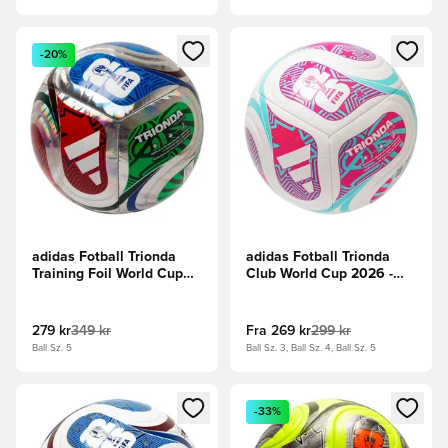
Åpner en Modal for å logge inn eller registrere deg som me
Åpner en Modal for å logge in
-20%
adidas Fotball Trionda
adidas Fotball Trionda
Training Foil World Cup
Club World Cup 2026 -
2026 - Metallisk
Hvit/Flash Aqua/Shock
sølv/Hvit/Blå
Pink
279 kr
349 kr
Fra
269 kr
299 kr
Ball Sz. 5
Ball Sz. 3, Ball Sz. 4, Ball Sz. 5
Åpner en Modal for å logge inn eller registrere deg som me
Åpner en Modal for å logge in
-33%