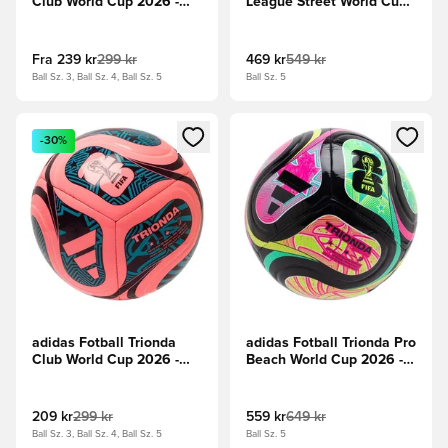
Club World Cup 2026 -
League Street World Cup
Sitron/Svart/Metallisk
2026 - Hvit/Blå/Rød
sølv
Fra
239 kr
299 kr
469 kr
549 kr
Ball Sz. 3, Ball Sz. 4, Ball Sz. 5
Ball Sz. 5
Åpner en Modal for å logge inn eller registrere deg som me
Åpner en Modal for å logge in
-30%
adidas Fotball Trionda
adidas Fotball Trionda Pro
Club World Cup 2026 -
Beach World Cup 2026 -
Rosa/Burgunder/Blå
Svart/Flash Aqua/Lucid
Pink/Sitron
209 kr
299 kr
559 kr
649 kr
Ball Sz. 3, Ball Sz. 4, Ball Sz. 5
Ball Sz. 5