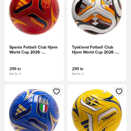
Spania Fotball Club Hjem
Tyskland Fotball Club
World Cup 2026 -
Hjem World Cup 2026 -
Levende rød/Rød/Gul
Hvit/Rød/Gull
299 kr
299 kr
Ball Sz. 5
Ball Sz. 5
Åpner en Modal for å logge inn eller registrere deg som me
Åpner en Modal for å logge in