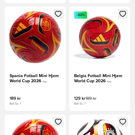
Åpner en Modal for å logge inn eller registrere deg som me
Åpner en Modal for å logge in
-32%
Spania Fotball Mini Hjem
Belgia Fotball Mini Hjem
World Cup 2026 -
World Cup 2026 -
Levende rød/Rød/Gul
Rød/Svart
189 kr
129 kr
189 kr
Ball Sz. 1
Ball Sz. 1
Åpner en Modal for å logge inn eller registrere deg som me
Åpner en Modal for å logge in