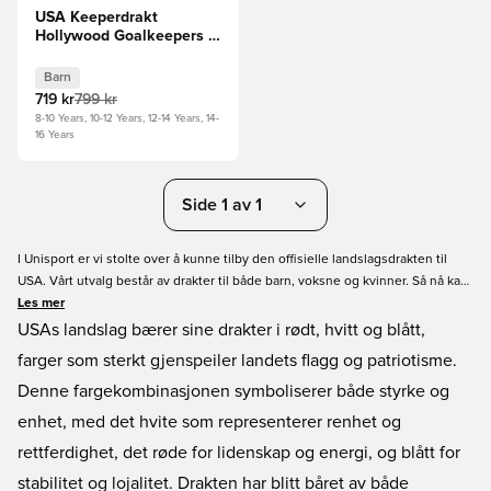
USA Keeperdrakt
Hollywood Goalkeepers -
Rød/Svart Barn
Barn
719 kr
799 kr
8-10 Years, 10-12 Years, 12-14 Years, 14-
16 Years
Side 1 av 1
I Unisport er vi stolte over å kunne tilby den offisielle landslagsdrakten til
USA. Vårt utvalg består av drakter til både barn, voksne og kvinner. Så nå kan
du vise din støtte og forkjærlighet til både USMNT (herrelandslaget) og
Les mer
USWNT (kvinnelandslaget). Få tak i drakten hos Unisport i dag - Vi garanterer
USAs landslag bærer sine drakter i rødt, hvitt og blått,
enkel handel og rask levering.
farger som sterkt gjenspeiler landets flagg og patriotisme.
Denne fargekombinasjonen symboliserer både styrke og
enhet, med det hvite som representerer renhet og
rettferdighet, det røde for lidenskap og energi, og blått for
stabilitet og lojalitet. Drakten har blitt båret av både