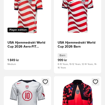
Player edition
USA Hjemmedrakt World
USA Hjemmedrakt World
Cup 2026 Aero-FIT
Cup 2026 Barn
Authentic
Barn
1 849 kr
999 kr
Medium
8-10 Years, 10-12 Years, 12-14 Years, 14-
16 Years
Åpner en Modal for å logge inn eller registrere deg som me
Åpner en Modal for å logge in