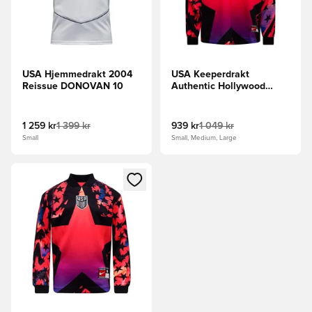
USA Hjemmedrakt 2004
USA Keeperdrakt
Reissue DONOVAN 10
Authentic Hollywood
Goalkeepers - Rød/Svart
1 259 kr
1 399 kr
939 kr
1 049 kr
Small
Small, Medium, Large
Åpner en Modal for å logge inn eller registrere deg som me