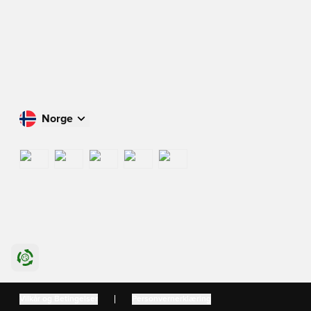
Norge
Handle i ditt land
International
US
Danmark
Vilkår og Betingelser
Personvernerklæring
Sverige