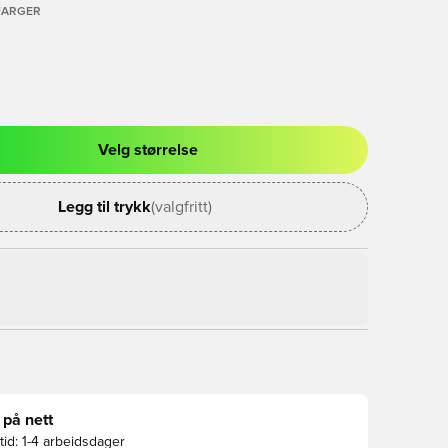
FARGER
Velg størrelse
l for å logge inn eller registrere deg som medlem
Legg til trykk
(valgfritt)
 på nett
id:
1-4 arbeidsdager