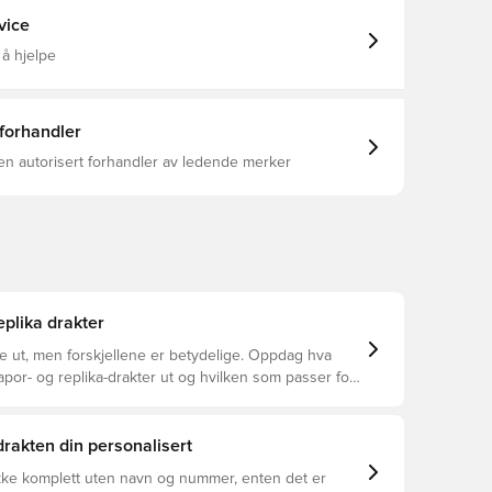
vice
 å hjelpe
 forhandler
en autorisert forhandler av ledende merker
eplika drakter
ke ut, men forskjellene er betydelige. Oppdag hva
apor- og replika-drakter ut og hvilken som passer for
 drakten din personalisert
ikke komplett uten navn og nummer, enten det er