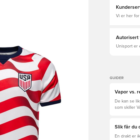
Kunderser
Vi er her for
Autorisert
Unisport er 
GUIDER
Vapor vs. r
De kan se li
som skiller V
deg.
Slik får du
En drakt er 