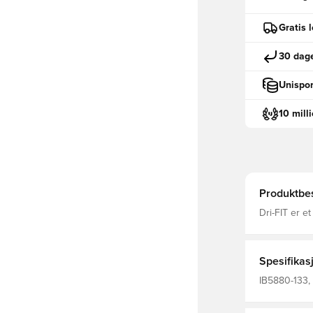
Gratis 
30 dage
Unispor
10 mill
Produktbes
Dri-FIT er e
fuktighet bo
fokusert til
pas
Spesifikas
IB5880-133, 
Nike, Menn, 
Hjemmedrak