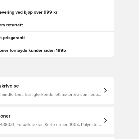
levering ved kjøp over 999 kr
rs returrett
t prisgaranti
ioner fornøyde kunder siden 1995
krivelse
t håndterbart, hurtigtørkende lett materiale som leder
rt fra kroppen din og holder deg tørr, komfortabel og
 enhver tid Samme design som spillerne bruker Vanlig
sform Laget av 100% polyester.
joner
438031, Fotballdrakter, Korte ermer, 100% Polyester,
Damer, VM, Supporterdrakter, Barn, Hvit,
t, 2026/27