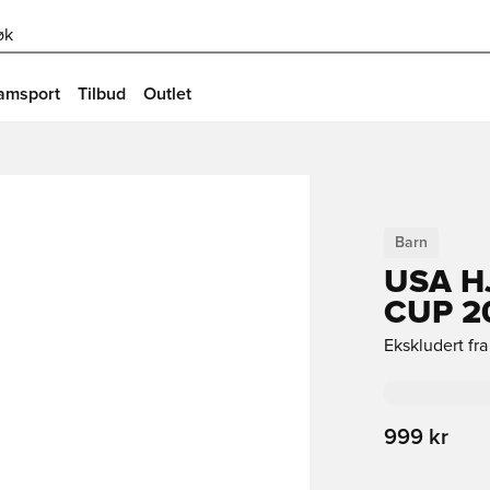
øk
amsport
Tilbud
Outlet
Barn
USA 
CUP 2
Ekskludert fr
999 kr