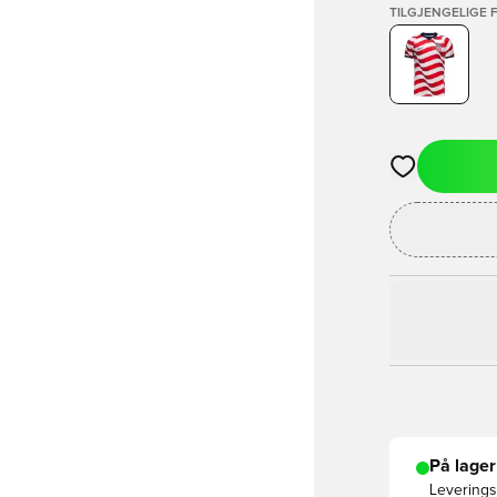
TILGJENGELIGE 
Åpner en Moda
På lager
Leveringst