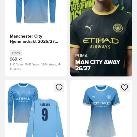
Manchester City
Hjemmedrakt 2026/27
Barn Langermet
Barn
PUMA
969 kr
MAN CITY AWAY
8-10 Years, 10-12 Years, 12-14 Years, 14-
26/27
16 Years
Åpner en Modal for å logge inn eller registrere deg som me
Åpner en Modal for å logge in