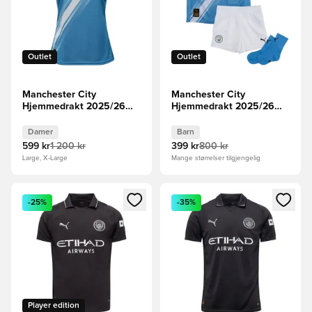
Outlet
Outlet
Manchester City
Manchester City
Hjemmedrakt 2025/26
Hjemmedrakt 2025/26
Kvinner
Babysett Barn
Damer
Barn
599 kr
1 200 kr
399 kr
800 kr
Large, X-Large
Mange størrelser tilgjengelig
Åpner en Modal for å logge inn eller registrere deg som me
Åpner en Modal for å logge in
-25%
-35%
Player edition