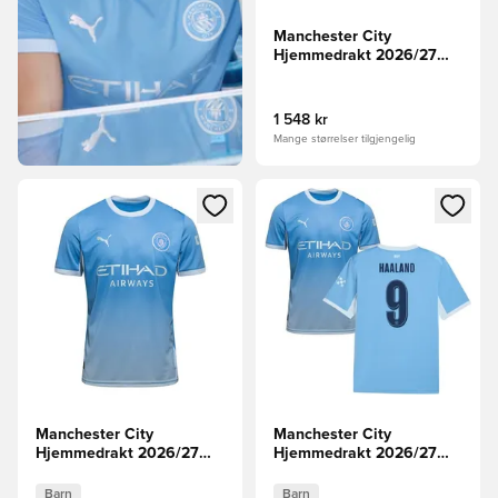
Manchester City
Hjemmedrakt 2026/27
Champions League
HAALAND 9
1 548 kr
Mange størrelser tilgjengelig
Åpner en Modal for å logge inn eller registrere deg som me
Åpner en Modal for å logge in
Manchester City
Manchester City
Hjemmedrakt 2026/27
Hjemmedrakt 2026/27
Barn
Champions League Barn
HAALAND 9
Barn
Barn