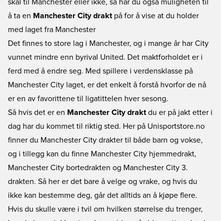
skal til Manchester eller ikke, så har du også muligheten til
fotballdrakter til gode priser, til barn og voksne.
å ta en
Manchester City drakt
på for å vise at du holder
med laget fra Manchester
Det finnes to store lag i Manchester, og i mange år har City
vunnet mindre enn byrival United. Det maktforholdet er i
ferd med å endre seg. Med spillere i verdensklasse på
Manchester City laget, er det enkelt å forstå hvorfor de nå
er en av favorittene til ligatittelen hver sesong.
Så hvis det er en
Manchester City drakt
du er på jakt etter i
dag har du kommet til riktig sted. Her på Unisportstore.no
finner du Manchester City drakter til både barn og vokse,
og i tillegg kan du finne Manchester City hjemmedrakt,
Manchester City bortedrakten og Manchester City 3.
drakten. Så her er det bare å velge og vrake, og hvis du
ikke kan bestemme deg, går det alltids an å kjøpe flere.
Hvis du skulle være i tvil om hvilken størrelse du trenger,