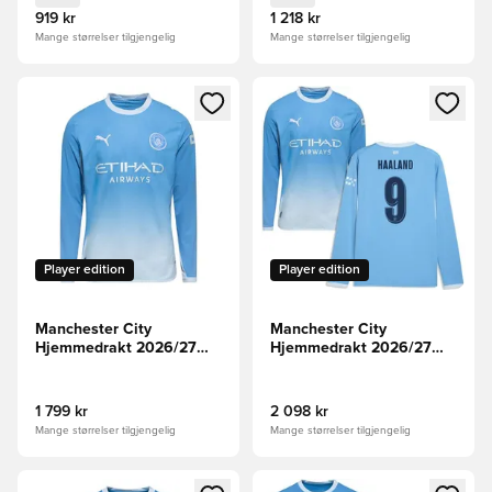
919 kr
1 218 kr
Mange størrelser tilgjengelig
Mange størrelser tilgjengelig
Åpner en Modal for å logge inn eller registrere deg som me
Åpner en Modal for å logge in
Player edition
Player edition
Manchester City
Manchester City
Hjemmedrakt 2026/27
Hjemmedrakt 2026/27
Authentic Langermet
Champions League
Authentic Langermet
HAALAND 9
1 799 kr
2 098 kr
Mange størrelser tilgjengelig
Mange størrelser tilgjengelig
Åpner en Modal for å logge inn eller registrere deg som me
Åpner en Modal for å logge in