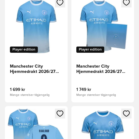
Åpner en Modal for å logge inn eller registrere deg som me
Åpner en Modal for å logge in
Player edition
Player edition
Manchester City
Manchester City
Hjemmedrakt 2026/27
Hjemmedrakt 2026/27
Authentic
Authentic With Box
1 699 kr
1 749 kr
Mange størrelser tilgjengelig
Mange størrelser tilgjengelig
Åpner en Modal for å logge inn eller registrere deg som me
Åpner en Modal for å logge in