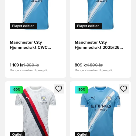
Player edition
Player edition
Manchester City
Manchester City
Hjemmedrakt CWC
Hjemmedrakt 2025/26
Kidsuper Print 2025/26
Authentic
Authentic
1 169 kr
1 800 kr
809 kr
1 800 kr
Mange størrelser tilgjengelig
Mange størrelser tilgjengelig
Åpner en Modal for å logge inn eller registrere deg som me
Åpner en Modal for å logge in
-60%
-50%
Outlet
Outlet