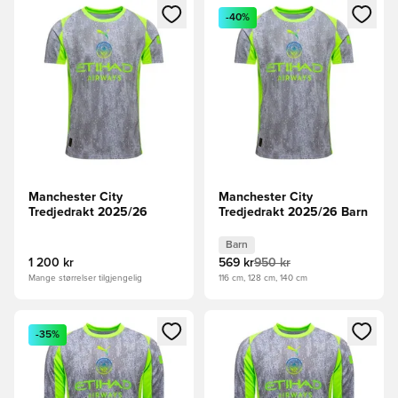
Åpner en Modal for å logge inn eller registrere deg som me
Åpner en Modal for å logge in
-40%
Manchester City
Manchester City
Tredjedrakt 2025/26
Tredjedrakt 2025/26 Barn
Barn
1 200 kr
569 kr
950 kr
Mange størrelser tilgjengelig
116 cm, 128 cm, 140 cm
Åpner en Modal for å logge inn eller registrere deg som me
Åpner en Modal for å logge in
-35%