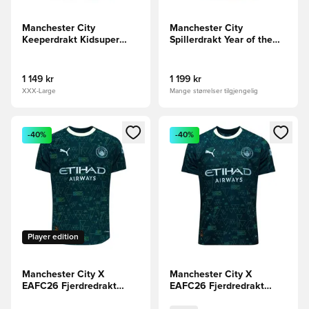
Manchester City
Manchester City
Keeperdrakt Kidsuper
Spillerdrakt Year of the
Club World Cup 2025
Horse 2025/26
1 149 kr
1 199 kr
XXX-Large
Mange størrelser tilgjengelig
Åpner en Modal for å logge inn eller registrere deg som me
Åpner en Modal for å logge in
-40%
-40%
Player edition
Manchester City X
Manchester City X
EAFC26 Fjerdredrakt
EAFC26 Fjerdredrakt
2025/26 Authentic
2025/26 Barn