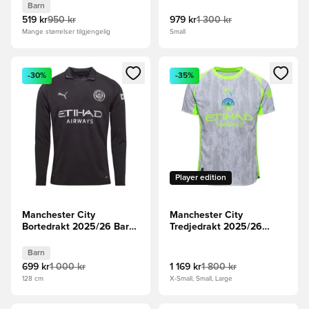
Barn
519 kr
950 kr
979 kr
1 300 kr
Mange størrelser tilgjengelig
Small
Åpner en Modal for å logge inn eller registrere deg som me
Åpner en Modal for å logge in
-30%
-35%
Player edition
Manchester City
Manchester City
Bortedrakt 2025/26 Barn
Tredjedrakt 2025/26
Langermet
Authentic
Barn
699 kr
1 000 kr
1 169 kr
1 800 kr
128 cm
X-Small, Small, Large