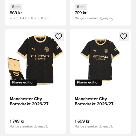
Mini-Kit Barn
Babysett Barn
Barn
Barn
869 kr
769 kr
98 cm, 104 cm, 110 cm, 116 cm
Mange størrelser tilgjengelig
Åpner en Modal for å logge inn eller registrere deg som me
Åpner en Modal for å logge in
Player edition
Player edition
Manchester City
Manchester City
Bortedrakt 2026/27
Bortedrakt 2026/27
Authentic With Box
Authentic
1 749 kr
1 699 kr
Mange størrelser tilgjengelig
Mange størrelser tilgjengelig