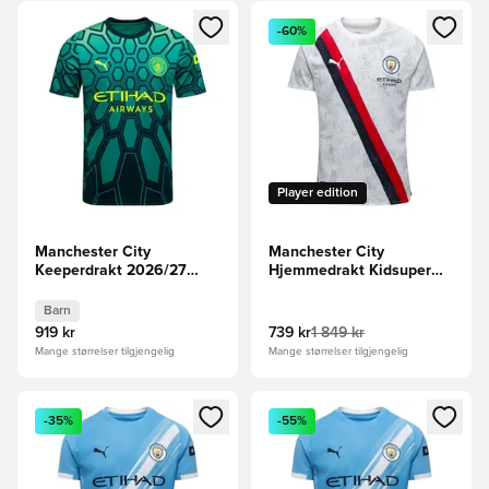
Åpner en Modal for å logge inn eller registrere deg som me
Åpner en Modal for å logge in
-60%
Player edition
Manchester City
Manchester City
Keeperdrakt 2026/27
Hjemmedrakt Kidsuper
Barn
Club World Cup 2025
Authentic
Barn
919 kr
739 kr
1 849 kr
Mange størrelser tilgjengelig
Mange størrelser tilgjengelig
Åpner en Modal for å logge inn eller registrere deg som me
Åpner en Modal for å logge in
-35%
-55%