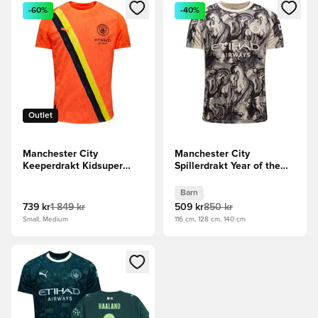
Åpner en Modal for å logge inn eller registrere deg som me
Åpner en Modal for å logge in
-60%
-40%
Outlet
Manchester City
Manchester City
Keeperdrakt Kidsuper
Spillerdrakt Year of the
Club World Cup 2025
Horse 2025/26 Barn
Authentic
Barn
739 kr
1 849 kr
509 kr
850 kr
Small, Medium
116 cm, 128 cm, 140 cm
Åpner en Modal for å logge inn eller registrere deg som me