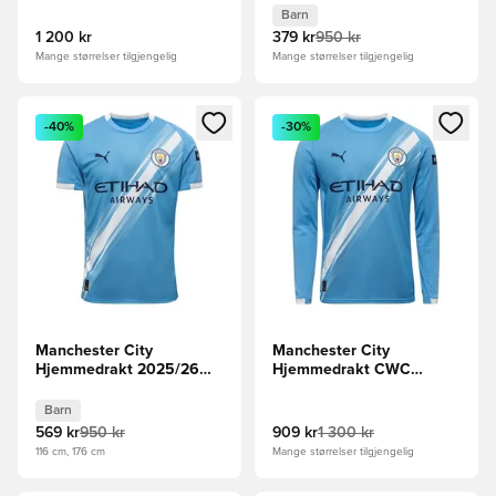
Barn
1 200 kr
379 kr
950 kr
Mange størrelser tilgjengelig
Mange størrelser tilgjengelig
Åpner en Modal for å logge inn eller registrere deg som me
Åpner en Modal for å logge in
-40%
-30%
Manchester City
Manchester City
Hjemmedrakt 2025/26
Hjemmedrakt CWC
Barn
Kidsuper Print 2025/26
Langermet
Barn
569 kr
950 kr
909 kr
1 300 kr
116 cm, 176 cm
Mange størrelser tilgjengelig