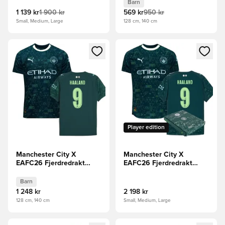
Barn
1 139 kr
1 900 kr
569 kr
950 kr
Small, Medium, Large
128 cm, 140 cm
Åpner en Modal for å logge inn eller registrere deg som me
Åpner en Modal for å logge in
Player edition
Manchester City X
Manchester City X
EAFC26 Fjerdredrakt
EAFC26 Fjerdredrakt
2025/26 HAALAND 9
2025/26 Authentic
Barn
HAALAND 9
Barn
1 248 kr
2 198 kr
128 cm, 140 cm
Small, Medium, Large