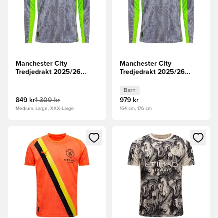
Manchester City
Manchester City
Tredjedrakt 2025/26
Tredjedrakt 2025/26
Langermet
Langermet Barn
Barn
849 kr
1 300 kr
979 kr
Medium, Large, XXX-Large
164 cm, 176 cm
Åpner en Modal for å logge inn eller registrere deg som me
Åpner en Modal for å logge in