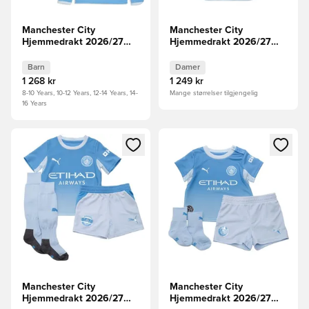
Manchester City
Manchester City
Hjemmedrakt 2026/27
Hjemmedrakt 2026/27
Champions League Barn
Kvinner
Langermet HAALAND 9
Barn
Damer
1 268 kr
1 249 kr
8-10 Years, 10-12 Years, 12-14 Years, 14-
Mange størrelser tilgjengelig
16 Years
Åpner en Modal for å logge inn eller registrere deg som me
Åpner en Modal for å logge in
Manchester City
Manchester City
Hjemmedrakt 2026/27
Hjemmedrakt 2026/27