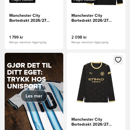
Player edition
Player edition
Manchester City
Manchester City
Bortedrakt 2026/27
Bortedrakt 2026/27
Authentic Langermet
Champions League
Authentic Langermet
HAALAND 9
1 799 kr
2 098 kr
Mange størrelser tilgjengelig
Mange størrelser tilgjengelig
Åpner en Modal for å logge in
GJØR DET TIL
DITT EGET:
TRYKK HOS
UNISPORT
Les mer
Manchester City
Bortedrakt 2026/27
Langermet