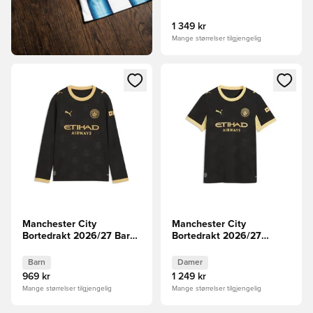
FORHÅNDSBESTILLING
1 349 kr
Mange størrelser tilgjengelig
Åpner en Modal for å logge inn eller registrere deg som me
Åpner en Modal for å logge in
Manchester City
Manchester City
Bortedrakt 2026/27 Barn
Bortedrakt 2026/27
Langermet
Kvinner
FORHÅNDSBESTILLING
Barn
Damer
969 kr
1 249 kr
Mange størrelser tilgjengelig
Mange størrelser tilgjengelig