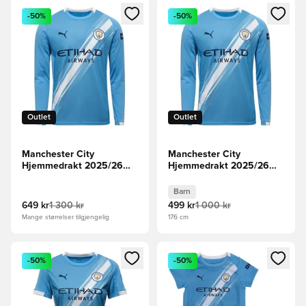
Åpner en Modal for å logge inn eller registrere deg som me
Åpner en Modal for å logge in
-50%
-50%
Outlet
Outlet
Manchester City
Manchester City
Hjemmedrakt 2025/26
Hjemmedrakt 2025/26
Langermet
Barn Langermet
Barn
649 kr
1 300 kr
499 kr
1 000 kr
Mange størrelser tilgjengelig
176 cm
Åpner en Modal for å logge inn eller registrere deg som me
Åpner en Modal for å logge in
-50%
-50%