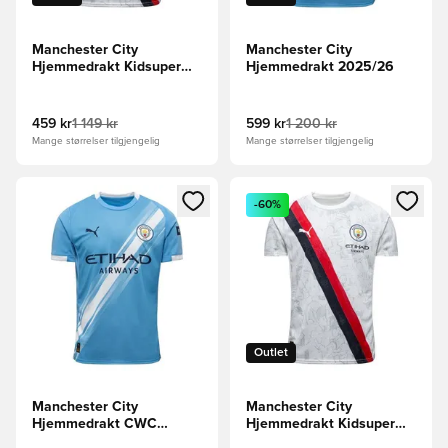
Manchester City
Manchester City
Hjemmedrakt Kidsuper
Hjemmedrakt 2025/26
2025
459 kr
1 149 kr
599 kr
1 200 kr
Mange størrelser tilgjengelig
Mange størrelser tilgjengelig
Åpner en Modal for å logge inn eller registrere deg som me
Åpner en Modal for å logge in
-60%
Outlet
Manchester City
Manchester City
Hjemmedrakt CWC
Hjemmedrakt Kidsuper
Kidsuper Print 2025/26
2025 Barn