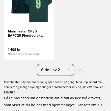
Manchester City X
EAFC26 Fjerdredrakt
2025/26 HAALAND 9
1 498 kr
Mange størrelser tilgjengelig
Side 1 av 2
Manchester City har noe virkelig spennende på gang. Med Pep Guardiola
som sjef og mange nye signeringer er Manchester City på jakt etter nok et
Premier League-trofé. Her finner du alt du trenger. Vi har både Manchester
Les mer
City hjemmedrakt, bortedrakt og tredjedrakt, og vi tilbyr mulighet for både
På Etihad Stadium er stadion alltid full av lyseblå drakter,
navn og nummer på ryggen, så du kan velge mellom en av de mange
som viser at du holder med hjemmelaget. Uansett om du
stjernespillerne. Her hos Unisportstore.no finner du Manchester City