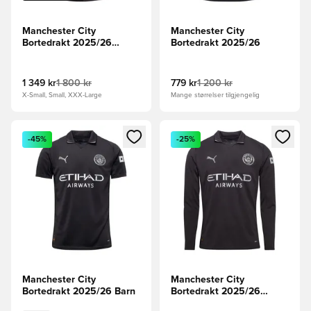
Manchester City
Manchester City
Bortedrakt 2025/26
Bortedrakt 2025/26
Authentic
1 349 kr
1 800 kr
779 kr
1 200 kr
X-Small, Small, XXX-Large
Mange størrelser tilgjengelig
Åpner en Modal for å logge inn eller registrere deg som me
Åpner en Modal for å logge in
-45%
-25%
Manchester City
Manchester City
Bortedrakt 2025/26 Barn
Bortedrakt 2025/26
Langermet