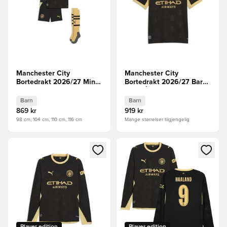
Manchester City
Manchester City
Bortedrakt 2026/27 Mini-
Bortedrakt 2026/27 Barn
Kit Barn
FORHÅNDSBESTILLING
Barn
Barn
869 kr
919 kr
98 cm, 104 cm, 110 cm, 116 cm
Mange størrelser tilgjengelig
Åpner en Modal for å logge inn eller registrere deg som me
Åpner en Modal for å logge in