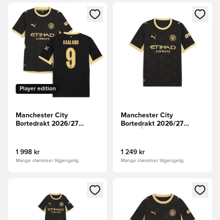
Åpner en Modal for å logge inn eller registrere deg som me
Åpner en Modal for å logge in
Player edition
Manchester City
Manchester City
Bortedrakt 2026/27
Bortedrakt 2026/27
Champions League
FORHÅNDSBESTILLING
Authentic HAALAND 9
1 998 kr
1 249 kr
Mange størrelser tilgjengelig
Mange størrelser tilgjengelig
Åpner en Modal for å logge inn eller registrere deg som me
Åpner en Modal for å logge in