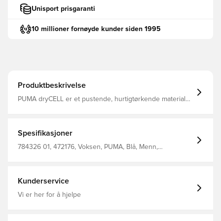
Unisport prisgaranti
10 millioner fornøyde kunder siden 1995
Produktbeskrivelse
PUMA dryCELL er et pustende, hurtigtørkende materiale
som leder fukt bort fra kroppen, slik at du alltid holdes
tørr, komfortabel og fokusert Samme design som
spillerne bruker Normal passform Laget av 100%
polyester.
Spesifikasjoner
784326 01, 472176, Voksen, PUMA, Blå, Menn,
Fotballdrakter, Hjemmedrakt, Supporterdrakter, 2026/27,
Korte ermer, Main Material 1: 100 Polyester Recycled -
Double Face Jacquard - 170.00 G/M² - Piece Dyed -
Chemical - Absorbency&/Or Wicking, Chemical Recycling
Kunderservice
- Drycell (Fun/001)
Vi er her for å hjelpe