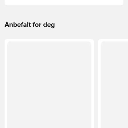
faktorer som alder, dyktighet, og den tiltenkte bruken,
inkludert ligaregler og coachingsmetoder.
Anbefalt for deg