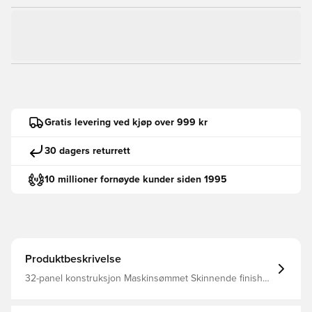
Gratis levering ved kjøp over 999 kr
30 dagers returrett
10 millioner fornøyde kunder siden 1995
Produktbeskrivelse
32-panel konstruksjon Maskinsømmet Skinnende finish
Offisiell teammerking 10% TPU 66% EVA 15% Tekstilfôr
10% SR blære