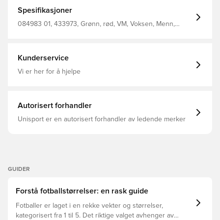
Spesifikasjoner
084983 01, 433973, Grønn, rød, VM, Voksen, Menn,
PUMA, Fotballer, Gress, Tpu 10 , Eva 65 , Textile Lining 15
, Sr Bladder 10
Kunderservice
Vi er her for å hjelpe
Autorisert forhandler
Unisport er en autorisert forhandler av ledende merker
GUIDER
Forstå fotballstørrelser: en rask guide
Fotballer er laget i en rekke vekter og størrelser,
kategorisert fra 1 til 5. Det riktige valget avhenger av