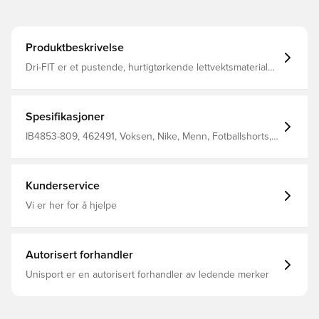
Produktbeskrivelse
Dri-FIT er et pustende, hurtigtørkende lettvektsmateriale
som transporterer fuktighet bort fra kroppen, slik at du
alltid holdes tørr, komfortabel og fokusert Samme design
som spillerne bruker Vanlig passform Laget av 100%
polyester.
Spesifikasjoner
IB4853-809, 462491, Voksen, Nike, Menn, Fotballshorts,
VM, Kort, 100% Polyester, Oransje, Bortedrakt, 2026/27
Kunderservice
Vi er her for å hjelpe
Autorisert forhandler
Unisport er en autorisert forhandler av ledende merker