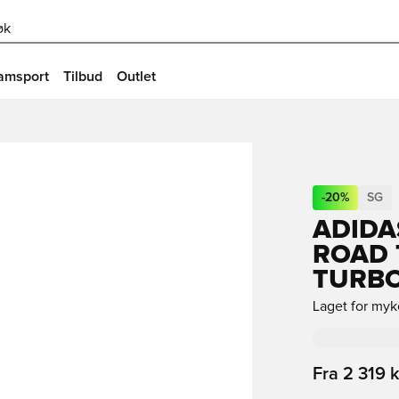
øk
amsport
Tilbud
Outlet
-
20
%
SG
ADIDA
ROAD 
TURBO
Laget for myke
Fra
2 319 k