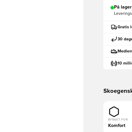
På lager
Leveringst
Gratis 
30 dage
Medlemm
10 mill
Skoegens
BYGGET FOR
Komfort