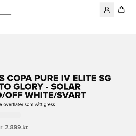
Åpner en Modal f
S COPA PURE IV ELITE SG
TO GLORY - SOLAR
/OFF WHITE/SVART
 overflater som vått gress
r
2 899 kr