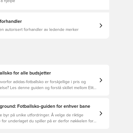
 Laces Synthetic and leather FUSIONSKIN upper
 å hjelpe
anatomical sockliner COMFORT FRAME synthetic
soft ground TOUCHPRINT forefoot texture Floating
t: 252 g (UK 8.5)
 forhandler
en autorisert forhandler av ledende merker
allsko for alle budsjetter
vorfor adidas-fotballsko er forskjellige i pris og
se? Les denne guiden og forstå skillet mellom Elite,
 og Club.
ground: Fotballsko-guiden for enhver bane
e byr på unike utfordringer. Å velge de riktige
 for underlaget du spiller på er derfor nøkkelen for
asjon, skadeforebygging og lang levetid for