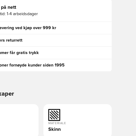
 på nett
id:
1-4 arbeidsdager
levering ved kjøp over 999 kr
rs returrett
er får gratis trykk
ioner fornøyde kunder siden 1995
kaper
MATERIALE
Skinn