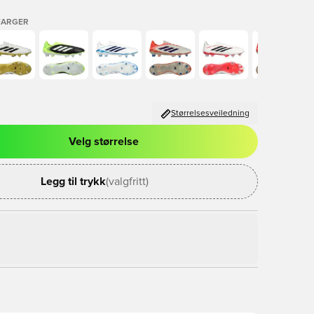
FARGER
Størrelsesveiledning
Velg størrelse
l for å logge inn eller registrere deg som medlem
Legg til trykk
(valgfritt)