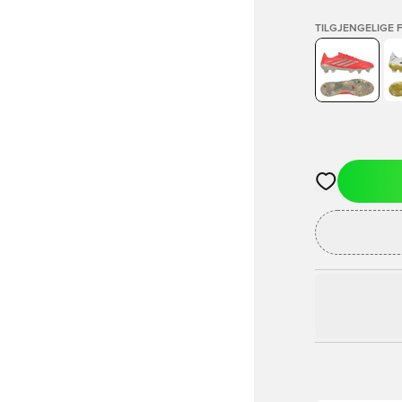
TILGJENGELIGE 
Åpner en Moda