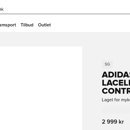
øk
amsport
Tilbud
Outlet
SG
ADIDA
LACEL
CONT
Laget for myke
2 999 kr