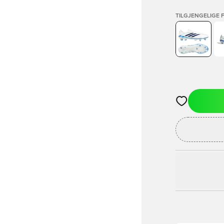
TILGJENGELIGE 
Åpner en Moda