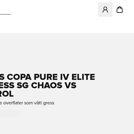
Åpner en Modal f
S COPA PURE IV ELITE
ESS SG CHAOS VS
ROL
 overflater som vått gress