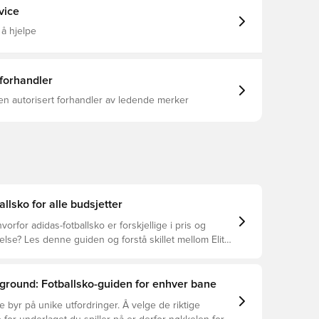
low, a lightweight Comfort Frame outsole, featuring
vice
d for improved pressure distribution, helps keep you
u run the game on wet natural grass. Regular fit
 å hjelpe
nstruction Synthetic and leather FUSIONSKIN upper
anatomical sockliner COMFORT FRAME synthetic
 soft ground TOUCHPRINT forefoot texture
ollar
 forhandler
en autorisert forhandler av ledende merker
allsko for alle budsjetter
vorfor adidas-fotballsko er forskjellige i pris og
se? Les denne guiden og forstå skillet mellom Elite,
 og Club.
ground: Fotballsko-guiden for enhver bane
e byr på unike utfordringer. Å velge de riktige