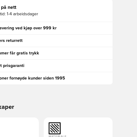
 på nett
id:
1-4 arbeidsdager
levering ved kjøp over 999 kr
rs returrett
er får gratis trykk
t prisgaranti
ioner fornøyde kunder siden 1995
kaper
MATERIALE