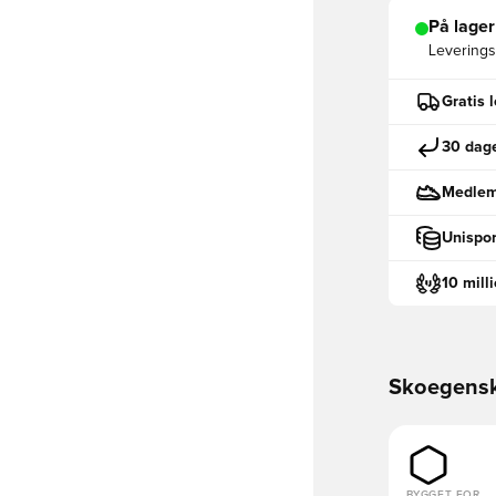
På lager
Leveringst
Gratis 
30 dage
Medlemm
Unispor
10 mill
Skoegens
BYGGET FOR