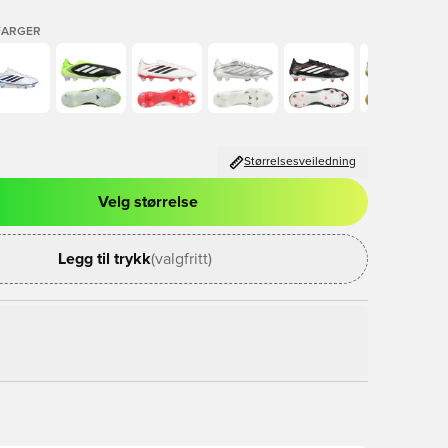
FARGER
Størrelsesveiledning
Velg størrelse
l for å logge inn eller registrere deg som medlem
Legg til trykk
(valgfritt)