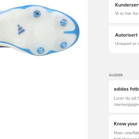
boot.Down be
Kunderser
an extra stu
stable while yo
Vi er her for
Laceless co
Ortholite® 
outsole for
PRIMEKNIT c
Autorisert
Unisport er 
GUIDER
adidas fotb
Lurer du på h
navneoppgivel
Pro, League,
Know your 
Hver overflat