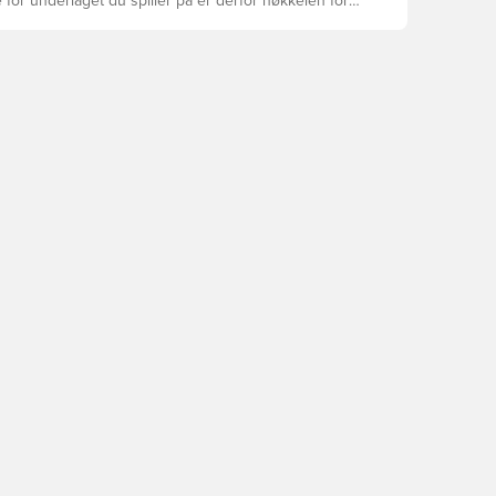
 for underlaget du spiller på er derfor nøkkelen for
asjon, skadeforebygging og lang levetid for
 Les videre for å se hvilke fotballsko som er det
for de forskjellige overflatene.