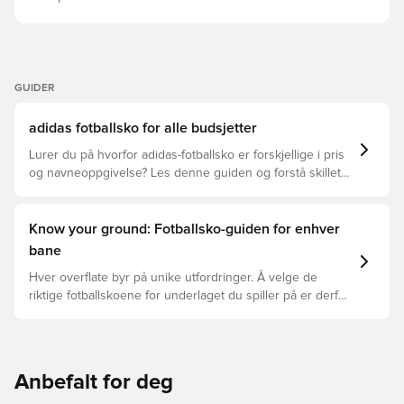
193 g POWERSPINE Predator technology
GUIDER
adidas fotballsko for alle budsjetter
Lurer du på hvorfor adidas-fotballsko er forskjellige i pris
og navneoppgivelse? Les denne guiden og forstå skillet
mellom Elite, Pro, League, og Club.
Know your ground: Fotballsko-guiden for enhver
bane
Hver overflate byr på unike utfordringer. Å velge de
riktige fotballskoene for underlaget du spiller på er derfor
nøkkelen for optimal prestasjon, skadeforebygging og
lang levetid for fotballskoen. Les videre for å se hvilke
fotballsko som er det beste valget for de forskjellige
overflatene.
Anbefalt for deg