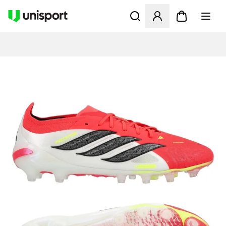
Åpner en Modal for å logge 