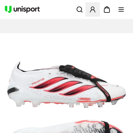
Åpner en Modal for å logge 