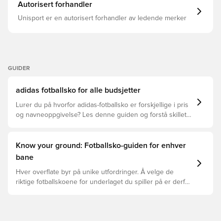
those who live for the thrill of the game. Lace up and
Autorisert forhandler
step out with confidence with adidas. Regular fit Laces
Synthetic and textile upper Synthetic sockliner Synthetic
Unisport er en autorisert forhandler av ledende merker
outsole Fold-over tongue NANOSTRIKE+ technology
Weight: 204.5 g Non-removable studs
GUIDER
adidas fotballsko for alle budsjetter
Lurer du på hvorfor adidas-fotballsko er forskjellige i pris
og navneoppgivelse? Les denne guiden og forstå skillet
mellom Elite, Pro, League, og Club.
Know your ground: Fotballsko-guiden for enhver
bane
Hver overflate byr på unike utfordringer. Å velge de
riktige fotballskoene for underlaget du spiller på er derfor
nøkkelen for optimal prestasjon, skadeforebygging og
lang levetid for fotballskoen. Les videre for å se hvilke
fotballsko som er det beste valget for de forskjellige