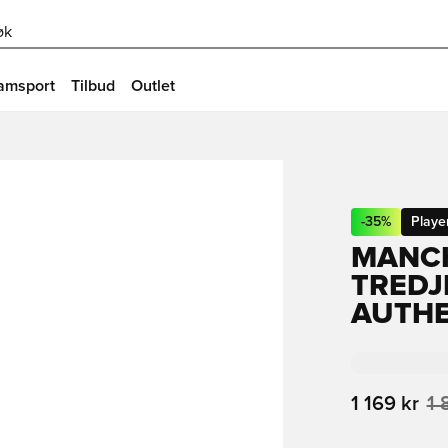
øk
amsport
Tilbud
Outlet
-
35
%
Player
MANCH
TREDJ
AUTHE
1 169 kr
1 