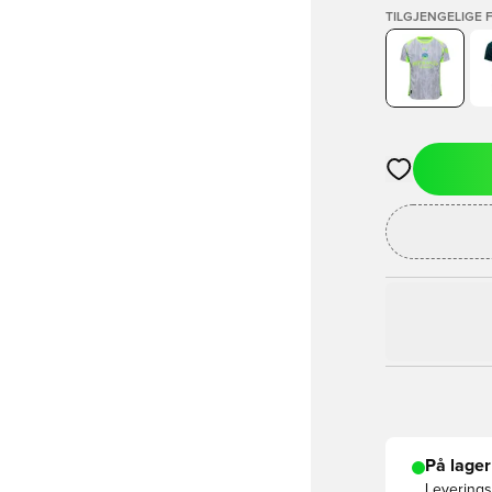
TILGJENGELIGE 
Åpner en Moda
På lager
Leveringst