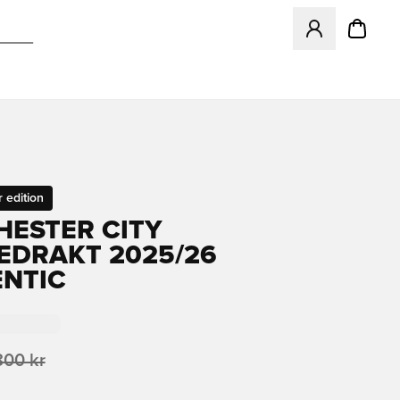
Åpner en Modal f
 edition
ESTER CITY
EDRAKT 2025/26
NTIC
800 kr