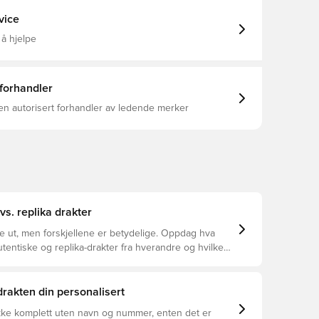
ller seg ut på og utenfor banen, mens
ialene sørger for komfort hele dagen, enten du
vice
rrassene eller bruker den i din egen femmann-kamp. I
opper ikke regnet spillet - det gir drivstoff til det. Ta
 å hjelpe
edrakten for 2025/26 og bær hjertet av byen uansett
 pustende, hurtigtørkende
 leder fuktighet bort fra kroppen, slik at du alltid
 komfortabel og fokusert Samme design som spillerne
 forhandler
bruker Vanlig passform Laget av 100% polyester.
en autorisert forhandler av ledende merker
vs. replika drakter
ke ut, men forskjellene er betydelige. Oppdag hva
utentiske og replika-drakter fra hverandre og hvilken
or deg.
 drakten din personalisert
ikke komplett uten navn og nummer, enten det er