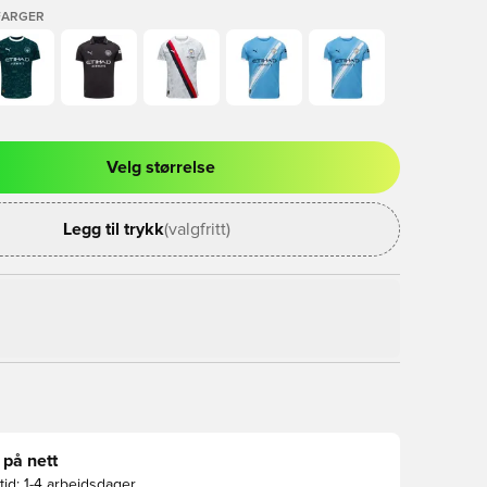
FARGER
Velg størrelse
l for å logge inn eller registrere deg som medlem
Legg til trykk
(valgfritt)
 på nett
id:
1-4 arbeidsdager