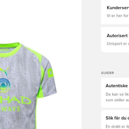
designen ski
ytelsesmater
Kunderser
heier fra te
Manchester st
Vi er her for
på deg tredj
hvor spillet tar deg. PUMA DryCell er et
materiale som
holdes tørr,
Autorisert
Unisport er 
GUIDER
Autentiske 
De kan se li
som skiller a
som passer f
Slik får du
En drakt er 