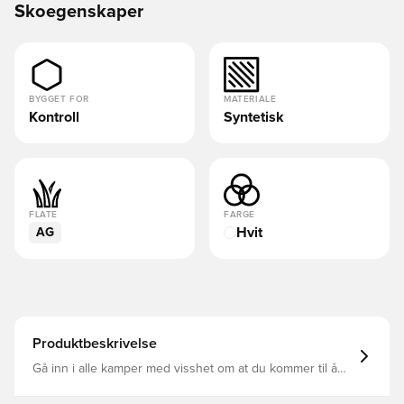
Skoegenskaper
BYGGET FOR
MATERIALE
Kontroll
Syntetisk
FLATE
FARGE
Hvit
AG
Produktbeskrivelse
Gå inn i alle kamper med visshet om at du kommer til å
score i adidas Predator laget for mål Fotballskoene vil bli
godkjent av Jude Bellingham, sammen med andre