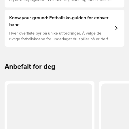
og navneoppgivelse? Les denne guiden og forstå skillet
mellom Elite, Pro, League, og Club.
Know your ground: Fotballsko-guiden for enhver
bane
Hver overflate byr på unike utfordringer. Å velge de
riktige fotballskoene for underlaget du spiller på er derfor
nøkkelen for optimal prestasjon, skadeforebygging og
lang levetid for fotballskoen. Les videre for å se hvilke
fotballsko som er det beste valget for de forskjellige
overflatene.
Anbefalt for deg