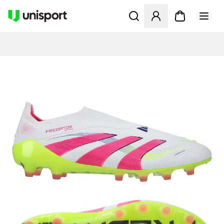
Åpner en Modal for å logge 